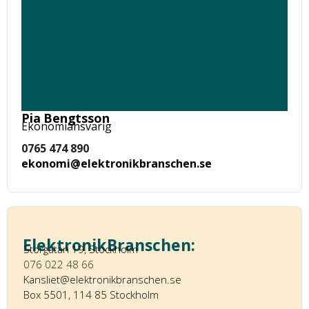
Pia Bengtsson
Ekonomiansvarig
0765 474 890
ekonomi@elektronikbranschen.se
ElektronikBranschen:
Storgatan 19, Stockholm
076 022 48 66
Kansliet@elektronikbranschen.se
Box 5501, 114 85 Stockholm