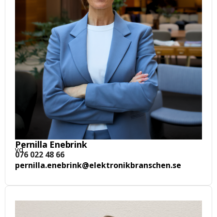
Pernilla Enebrink
vd
076 022 48 66
pernilla.enebrink@elektronikbranschen.se