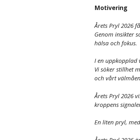
Motivering
Årets Pryl 2026 f
Genom insikter so
hälsa och fokus.
I en uppkopplad v
Vi söker stillhet 
och vårt välmåend
Årets Pryl 2026 
kroppens signaler 
En liten pryl, med
Årets Pryl 2026 ä