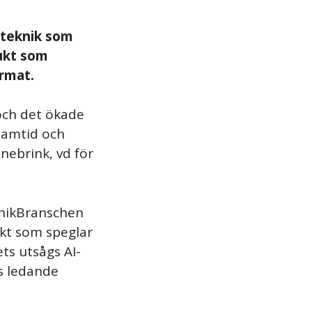
 teknik som
dukt som
ormat.
och det ökade
 samtid och
nebrink, vd för
onikBranschen
ukt som speglar
ts utsågs AI-
s ledande