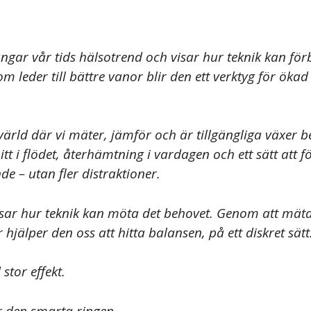
ångar vår tids hälsotrend och visar hur teknik kan förb
m leder till bättre vanor blir den ett verktyg för öka
ärld där vi mäter, jämför och är tillgängliga växer b
mitt i flödet, återhämtning i vardagen och ett sätt att 
e – utan fler distraktioner.
visar hur teknik kan möta det behovet. Genom att mäta
hjälper den oss att hitta balansen, på ett diskret sätt
 stor effekt.
r den smarta ringen.