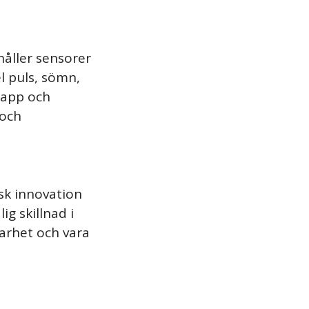
håller sensorer
l puls, sömn,
lapp och
 och
isk innovation
g skillnad i
arhet och vara