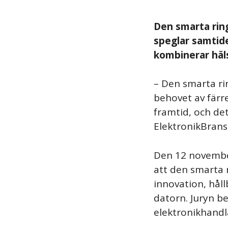
Den smarta ring
speglar samtide
kombinerar häl
– Den smarta ri
behovet av färr
framtid, och det
ElektronikBran
Den 12 novembe
att den smarta 
innovation, hål
datorn. Juryn b
elektronikhand