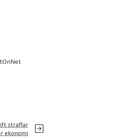
NetOnNet
ift straffar
är ekonomi