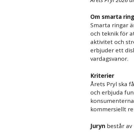
Om smarta ring
Smarta ringar ä
och teknik för a
aktivitet och s
erbjuder ett disk
vardagsvanor.
Kriterier
Årets Pryl ska f
och erbjuda funk
konsumenternas 
kommersiellt r
Juryn
består av