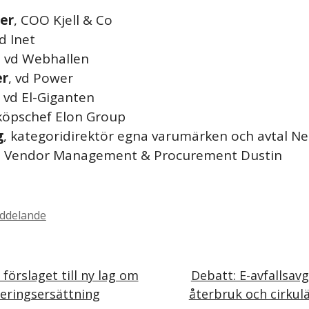
er
, COO Kjell & Co
vd Inet
, vd Webhallen
er
, vd Power
, vd El-Giganten
nköpschef Elon Group
g
, kategoridirektör egna varumärken och avtal 
P Vendor Management & Procurement Dustin
ddelande
 förslaget till ny lag om
Debatt: E-avfallsavg
eringsersättning
återbruk och cirkul