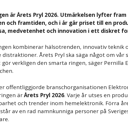
en är Årets Pryl 2026. Utmärkelsen lyfter fram
n och framtiden, och i år går priset till en pro
sa, medvetenhet och innovation i ett diskret f
ngen kombinerar hälsotrenden, innovativ teknik 
e distraktioner. Årets Pryl ska säga något om vår
 gör verkligen den smarta ringen, säger Pernilla E
schen.
r offentliggjorde branschorganisationen Elektr
ringen är
Årets Pryl 2026
. Varje år utses en prod
lbarhet och trender inom hemelektronik. Förra åre
estår av en rad namnkunniga personer på Sverige
lare.