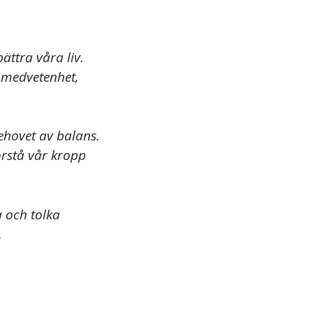
ättra våra liv.
d medvetenhet,
ehovet av balans.
förstå vår kropp
 och tolka
.